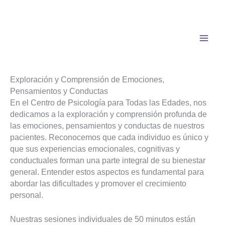
Centro de Psicología para Todas las
Ir
al
Edades: Explorando Emociones y
contenido
Mejorando el Bienestar
Deja un comentario
/
Sin categoría
/ Por
LYDIA PADILLA
Exploración y Comprensión de Emociones,
Pensamientos y Conductas
En el Centro de Psicología para Todas las Edades, nos
dedicamos a la exploración y comprensión profunda de
las emociones, pensamientos y conductas de nuestros
pacientes. Reconocemos que cada individuo es único y
que sus experiencias emocionales, cognitivas y
conductuales forman una parte integral de su bienestar
general. Entender estos aspectos es fundamental para
abordar las dificultades y promover el crecimiento
personal.
Nuestras sesiones individuales de 50 minutos están